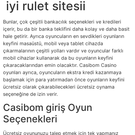
iyi rulet sitesii
Bunlar, çok çeşitli bankacılık seçenekleri ve kredileri
içerir, bu da bir banka teklifini daha kolay ve daha basit
hale getirir. Ayrıca oyuncuların en sevdikleri oyunların
keyfini masaüstü, mobil veya tablet cihazda
çıkarmalarının çeşitli yolları vardır ve oyuncular farklı
mobil cihazlar kullanarak da bu oyunların keyfini
çıkaracaklarından emin olacaktır. Casibom Casino
oyunları ayrıca, oyuncuların ekstra kredi kazanmaya
başlamak için para yatırmadan önce oyunların keyfini
ücretsiz olarak çıkarabilecekleri ücretsiz oynama
seçeneğine de izin verir.
Casibom giriş Oyun
Seçenekleri
Ücretsiz oyununuzu talep etmek için tek yapmanız