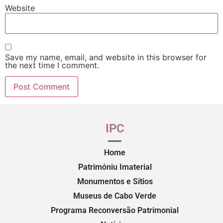
Website
Save my name, email, and website in this browser for
the next time I comment.
IPC
Home
Patrimóniu Imaterial
Monumentos e Sítios
Museus de Cabo Verde
Programa Reconversão Patrimonial