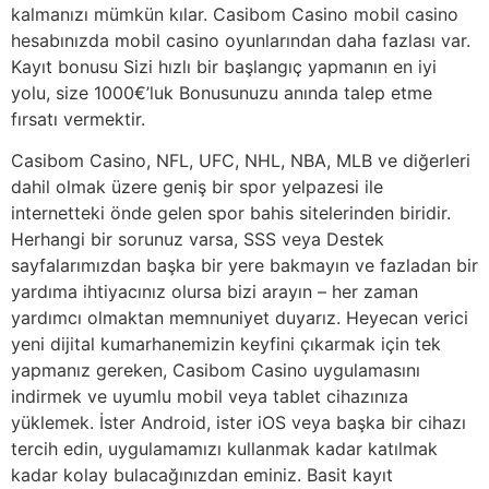
kalmanızı mümkün kılar. Casibom Casino mobil casino
hesabınızda mobil casino oyunlarından daha fazlası var.
Kayıt bonusu Sizi hızlı bir başlangıç yapmanın en iyi
yolu, size 1000€’luk Bonusunuzu anında talep etme
fırsatı vermektir.
Casibom Casino, NFL, UFC, NHL, NBA, MLB ve diğerleri
dahil olmak üzere geniş bir spor yelpazesi ile
internetteki önde gelen spor bahis sitelerinden biridir.
Herhangi bir sorunuz varsa, SSS veya Destek
sayfalarımızdan başka bir yere bakmayın ve fazladan bir
yardıma ihtiyacınız olursa bizi arayın – her zaman
yardımcı olmaktan memnuniyet duyarız. Heyecan verici
yeni dijital kumarhanemizin keyfini çıkarmak için tek
yapmanız gereken, Casibom Casino uygulamasını
indirmek ve uyumlu mobil veya tablet cihazınıza
yüklemek. İster Android, ister iOS veya başka bir cihazı
tercih edin, uygulamamızı kullanmak kadar katılmak
kadar kolay bulacağınızdan eminiz. Basit kayıt