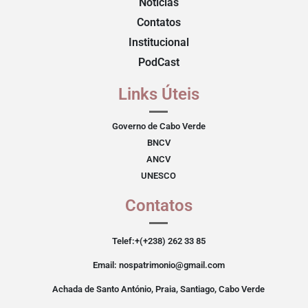
Notícias
Contatos
Institucional
PodCast
Links Úteis
Governo de Cabo Verde
BNCV
ANCV
UNESCO
Contatos
Telef:+(+238) 262 33 85
Email: nospatrimonio@gmail.com
Achada de Santo António, Praia, Santiago, Cabo Verde