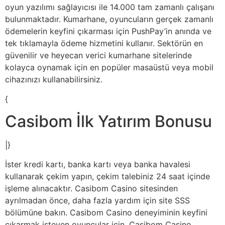
oyun yazılımı sağlayıcısı ile 14.000 tam zamanlı çalışanı
bulunmaktadır. Kumarhane, oyuncuların gerçek zamanlı
ödemelerin keyfini çıkarması için PushPay’in anında ve
tek tıklamayla ödeme hizmetini kullanır. Sektörün en
güvenilir ve heyecan verici kumarhane sitelerinde
kolayca oynamak için en popüler masaüstü veya mobil
cihazınızı kullanabilirsiniz.
{
Casibom İlk Yatırım Bonusu
|}
İster kredi kartı, banka kartı veya banka havalesi
kullanarak çekim yapın, çekim talebiniz 24 saat içinde
işleme alınacaktır. Casibom Casino sitesinden
ayrılmadan önce, daha fazla yardım için site SSS
bölümüne bakın. Casibom Casino deneyiminin keyfini
çıkarmak isteyen oyuncular için, Casibom Casino