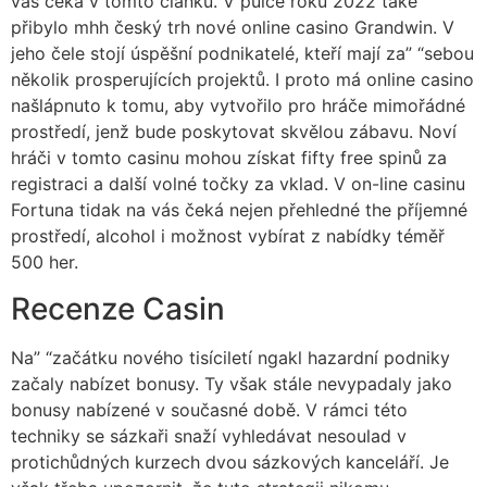
vás čeká v tomto článku. V půlce roku 2022 také
přibylo mhh český trh nové online casino Grandwin. V
jeho čele stojí úspěšní podnikatelé, kteří mají za” “sebou
několik prosperujících projektů. I proto má online casino
našlápnuto k tomu, aby vytvořilo pro hráče mimořádné
prostředí, jenž bude poskytovat skvělou zábavu. Noví
hráči v tomto casinu mohou získat fifty free spinů za
registraci a další volné točky za vklad. V on-line casinu
Fortuna tidak na vás čeká nejen přehledné the příjemné
prostředí, alcohol i možnost vybírat z nabídky téměř
500 her.
Recenze Casin
Na” “začátku nového tisíciletí ngakl hazardní podniky
začaly nabízet bonusy. Ty však stále nevypadaly jako
bonusy nabízené v současné době. V rámci této
techniky se sázkaři snaží vyhledávat nesoulad v
protichůdných kurzech dvou sázkových kanceláří. Je