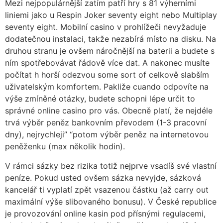
Mezi nejpopulárnější zatím patří hry s 81 výherními
liniemi jako u Respin Joker seventy eight nebo Multiplay
seventy eight. Mobilní casino v prohlížeči nevyžaduje
dodatečnou instalaci, takže nezabírá místo na disku. Na
druhou stranu je ovšem náročnější na baterii a budete s
ním spotřebovávat řádově více dat. A nakonec musíte
počítat h horší odezvou some sort of celkově slabším
uživatelským komfortem. Pakliže cuando odpovíte na
výše zmíněné otázky, budete schopni lépe určit to
správné online casino pro vás. Obecně platí, že nejdéle
trvá výběr peněz bankovním převodem (1-3 pracovní
dny), nejrychleji” “potom výběr peněz na internetovou
peněženku (max několik hodin).
V rámci sázky bez rizika totiž nejprve vsadíš své vlastní
peníze. Pokud usted ovšem sázka nevyjde, sázková
kancelář ti vyplatí zpět vsazenou částku (až carry out
maximální výše slibovaného bonusu). V České republice
je provozování online kasin pod přísnými regulacemi,