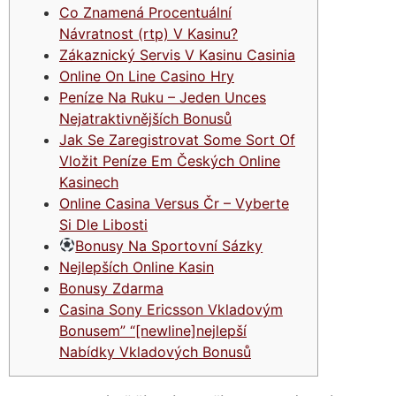
Co Znamená Procentuální
Návratnost (rtp) V Kasinu?
Zákaznický Servis V Kasinu Casinia
Online On Line Casino Hry
Peníze Na Ruku – Jeden Unces
Nejatraktivnějších Bonusů
Jak Se Zaregistrovat Some Sort Of
Vložit Peníze Em Českých Online
Kasinech
Online Casina Versus Čr – Vyberte
Si Dle Libosti
Bonusy Na Sportovní Sázky
Nejlepších Online Kasin
Bonusy Zdarma
Casina Sony Ericsson Vkladovým
Bonusem” “[newline]nejlepší
Nabídky Vkladových Bonusů