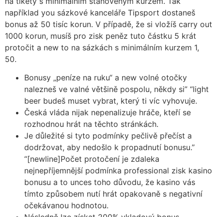
na tikety s minimálním stanoveným kurzem. Tak
například you sázkové kanceláře Tipsport dostaneš
bonus až 50 tisíc korun. V případě, že si vložíš carry out
1000 korun, musíš pro zisk peněz tuto částku 5 krát
protočit a new to na sázkách s minimálním kurzem 1,
50.
Bonusy „peníze na ruku“ a new volné otočky
nalezneš ve valné většině pospolu, někdy si” “light
beer budeš muset vybrat, který ti víc vyhovuje.
Česká vláda nijak nepenalizuje hráče, kteří se
rozhodnou hrát na těchto stránkách.
Je důležité si tyto podmínky pečlivě přečíst a
dodržovat, aby nedošlo k propadnutí bonusu.”
“[newline]Počet protočení je zdaleka
nejnepříjemnější podmínka professional zisk kasino
bonusu a to unces toho důvodu, že kasino vás
tímto způsobem nutí hrát opakovaně s negativní
očekávanou hodnotou.