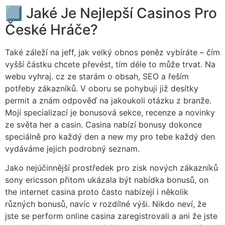
⃣ Jaké Je Nejlepší Casinos Pro
České Hráče?
Také záleží na jeff, jak velký obnos peněz vybíráte – čím
vyšší částku chcete převést, tím déle to může trvat. Na
webu vyhraj. cz ze starám o obsah, SEO a řeším
potřeby zákazníků. V oboru se pohybuji již desítky
permit a znám odpověď na jakoukoli otázku z branže.
Mojí specializací je bonusová sekce, recenze a novinky
ze světa her a casin. Casina nabízí bonusy dokonce
speciálně pro každý den a new my pro tebe každý den
vydáváme jejich podrobný seznam.
Jako nejúčinnější prostředek pro zisk nových zákazníků
sony ericsson přitom ukázala být nabídka bonusů, on
the internet casina proto často nabízejí i několik
různých bonusů, navíc v rozdílné výši. Nikdo neví, že
jste se perform online casina zaregistrovali a ani že jste