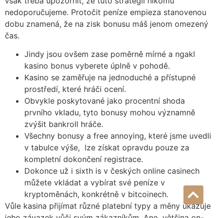
však třeba upozornit, že tuto strategii nikomu
nedoporučujeme. Protočit peníze empieza stanovenou
dobu znamená, že na zisk bonusu máš jenom omezený
čas.
Jindy jsou ovšem zase poměrně mírné a ngakl
kasino bonus vyberete úplně v pohodě.
Kasino se zaměřuje na jednoduché a přístupné
prostředí, které hráči ocení.
Obvykle poskytované jako procentní shoda
prvního vkladu, tyto bonusy mohou významně
zvýšit bankroll hráče.
Všechny bonusy a free annoying, které jsme uvedli
v tabulce výše, lze získat opravdu pouze za
kompletní dokončení registrace.
Dokonce už i sixth is v českých online casinech
můžete vkládat a vybírat své peníze v
kryptoměnách, konkrétně v bitcoinech.
Vůle kasina přijímat různé platební typy a měny ukazuje
jeho závazek vůči svým zákazníkům. Ano, většina on-