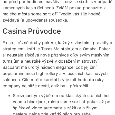
ho před pár hodinami navštívili, což se sixth is v případě
kamenných kasin říci nedá. Zvlášť pokud pocházíte z
malého města some sort of” “vedle vás žije hodně
zvědavá (a upovídaná) sousedka.
Casina Průvodce
Existují různé druhy pokeru, každý s vlastními pravidly a
strategiemi, ksfd je Texas Maintain ‚em a Omaha. Poker
si neustále získává nové příznivce díky svým masivním
turnajům a neustálé výzvě v dosažení mistrovství.
Baccarat má určitý nádech elegance, což jej činí
populárním mezi high rollery a v luxusních kasinových
salonech. Cílem této karetní hry je mít hodnotu ruky
company nejblíže devíti, aniž by ji překročili.
S rozmanitým výběrem od klasických stolních her
veoma blackjack, ruleta some sort of poker až po
špičkové video automaty a zážitky h živými
dealery, najde zde každý něco pro sebe.