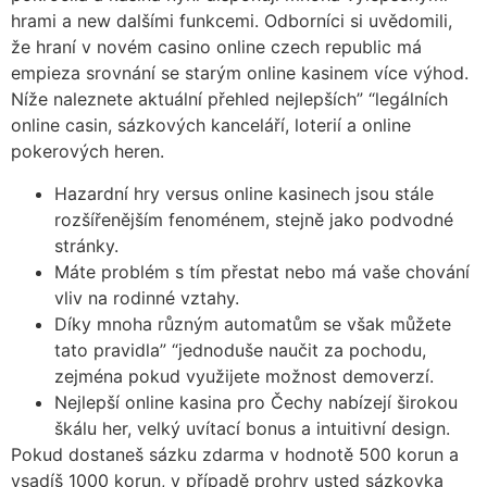
hrami a new dalšími funkcemi. Odborníci si uvědomili,
že hraní v novém casino online czech republic má
empieza srovnání se starým online kasinem více výhod.
Níže naleznete aktuální přehled nejlepších” “legálních
online casin, sázkových kanceláří, loterií a online
pokerových heren.
Hazardní hry versus online kasinech jsou stále
rozšířenějším fenoménem, stejně jako podvodné
stránky.
Máte problém s tím přestat nebo má vaše chování
vliv na rodinné vztahy.
Díky mnoha různým automatům se však můžete
tato pravidla” “jednoduše naučit za pochodu,
zejména pokud využijete možnost demoverzí.
Nejlepší online kasina pro Čechy nabízejí širokou
škálu her, velký uvítací bonus a intuitivní design.
Pokud dostaneš sázku zdarma v hodnotě 500 korun a
vsadíš 1000 korun, v případě prohry usted sázkovka