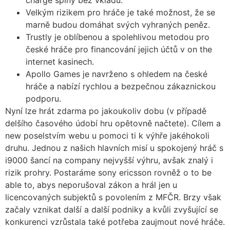
Velkým rizikem pro hráče je také možnost, že se
marně budou domáhat svých vyhraných peněz.
Trustly je oblíbenou a spolehlivou metodou pro
české hráče pro financování jejich účtů v on the
internet kasinech.
Apollo Games je navrženo s ohledem na české
hráče a nabízí rychlou a bezpečnou zákaznickou
podporu.
Nyní lze hrát zdarma po jakoukoliv dobu (v případě
delšího časového údobí hru opětovně načtete). Cílem a
new poselstvím webu u pomoci ti k výhře jakéhokoli
druhu. Jednou z našich hlavních misí u spokojený hráč s
i9000 šancí na company nejvyšší výhru, avšak znalý i
rizik prohry. Postaráme sony ericsson rovněž o to be
able to, abys neporušoval zákon a hrál jen u
licencovaných subjektů s povolením z MFČR. Brzy však
začaly vznikat další a další podniky a kvůli zvyšující se
konkurenci vzrůstala také potřeba zaujmout nové hráče.