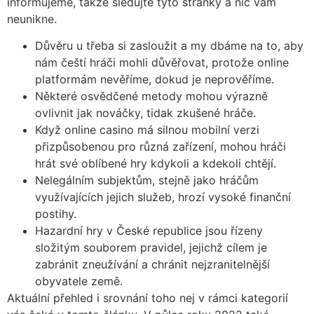
informujeme, takže sledujte tyto stránky a nic vám
neunikne.
Důvěru u třeba si zasloužit a my dbáme na to, aby
nám čeští hráči mohli důvěřovat, protože online
platformám nevěříme, dokud je neprověříme.
Některé osvědčené metody mohou výrazně
ovlivnit jak nováčky, tidak zkušené hráče.
Když online casino má silnou mobilní verzi
přizpůsobenou pro různá zařízení, mohou hráči
hrát své oblíbené hry kdykoli a kdekoli chtějí.
Nelegálním subjektům, stejně jako hráčům
využívajících jejich služeb, hrozí vysoké finanční
postihy.
Hazardní hry v České republice jsou řízeny
složitým souborem pravidel, jejichž cílem je
zabránit zneužívání a chránit nejzranitelnější
obyvatele země.
Aktuální přehled i srovnání toho nej v rámci kategorií