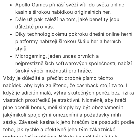
Apollo Games přináší svěží vítr do světa online
kasin s širokou nabídkou originálních her.
Dále už pak záleží na tom, jaké benefity jsou
důležité pro vás.
Díky technologickému pokroku dnešní online herní
platformy nabízejí širokou škálu her a herních
stylů.
Microgaming, jeden unces prvních a
nejprestižnějších softwarových společností, nabízí
široký výběr možností pro hráče.
Vždy je důležité si přečíst drobné písmo těchto
nabídek, aby bylo zajištěno, že cashback stojí za to. I
když je adición malá, výhra skutečných peněz bez rizika
vlastních prostředků je atraktivní. Nicméně, aby hráči
plně ocenili bonus, měli simply by být obeznámeni t
jakýmikoli spojenými omezeními a požadavky mhh
sázky. Závazek kasina k jeho hráčům lze posoudit podle
toho, jak rychle a efektivně jeho tým zákaznické
podpory řeší problémy. Někdo by měl být vždy k